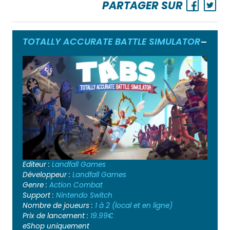
PARTAGER SUR
TOTALLY ACCURATE BATTLE SIMULATOR
Ouvrir
Editeur :
Landfall Games
Développeur :
Landfall Games
Genre :
Action
Combat
Support :
Nintendo Switch
Nombre de joueurs :
1 à 2 (local et en ligne)
Prix de lancement :
19.99€
eShop uniquement