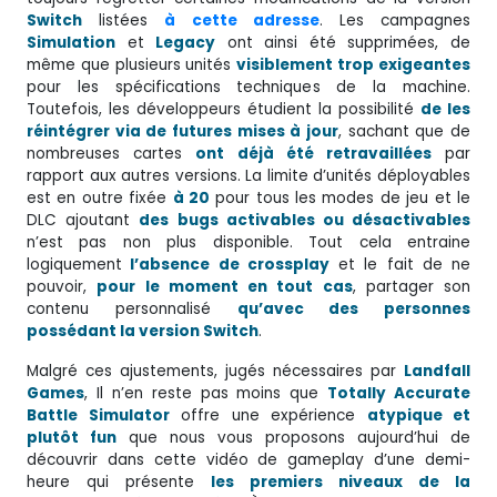
Switch
listées
à cette adresse
. Les campagnes
Simulation
et
Legacy
ont ainsi été supprimées, de
même que plusieurs unités
visiblement trop exigeantes
pour les spécifications techniques de la machine.
Toutefois, les développeurs étudient la possibilité
de les
réintégrer via de futures mises à jour
, sachant que de
nombreuses cartes
ont déjà été retravaillées
par
rapport aux autres versions. La limite d’unités déployables
est en outre fixée
à 20
pour tous les modes de jeu et le
DLC ajoutant
des bugs activables ou désactivables
n’est pas non plus disponible. Tout cela entraine
logiquement
l’absence de crossplay
et le fait de ne
pouvoir,
pour le moment en tout cas
, partager son
contenu personnalisé
qu’avec des personnes
possédant la version Switch
.
Malgré ces ajustements, jugés nécessaires par
Landfall
Games
, Il n’en reste pas moins que
Totally Accurate
Battle Simulator
offre une expérience
atypique et
plutôt fun
que nous vous proposons aujourd’hui de
découvrir dans cette vidéo de gameplay d’une demi-
heure qui présente
les premiers niveaux de la