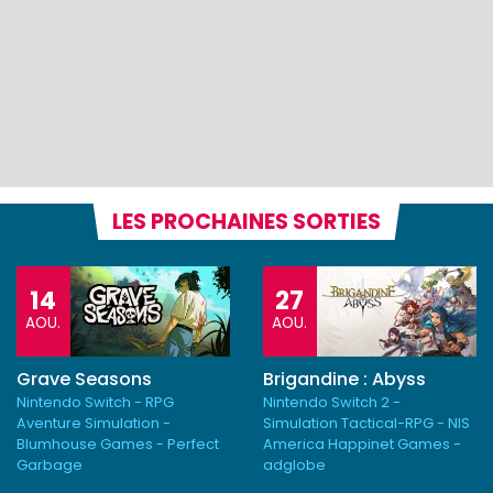
LES PROCHAINES SORTIES
14
27
AOU.
AOU.
Grave Seasons
Brigandine : Abyss
Nintendo Switch - RPG
Nintendo Switch 2 -
Aventure Simulation -
Simulation Tactical-RPG - NIS
Blumhouse Games - Perfect
America Happinet Games -
Garbage
adglobe