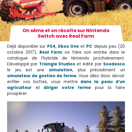
On sème et on récolte sur Nintendo
Switch avec Real Farm
Déjà disponible sur
PS4, Xbox One
et
PC
depuis peu (20
octobre 2017),
Real Farm
va faire son entrée dans le
catalogue de l’hybride de Nintendo prochainement.
Développé par
Triangle Studios
et édité par
Soedesco
le jeu est une
simulation
, plus précisément un
simulateur de gestion de ferme
. Vous allez donc devoir
enfiler vos bottes, vous mettre
dans la peau d’un
agriculteur
et
diriger votre ferme
pour la faire
prospérer.