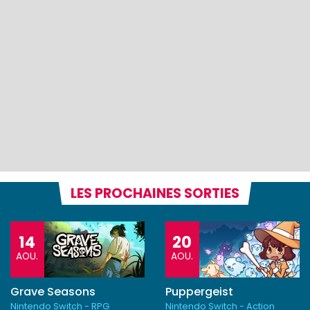
LES PROCHAINES SORTIES
14
20
AOU.
AOU.
Grave Seasons
Puppergeist
Nintendo Switch - RPG
Nintendo Switch - Action