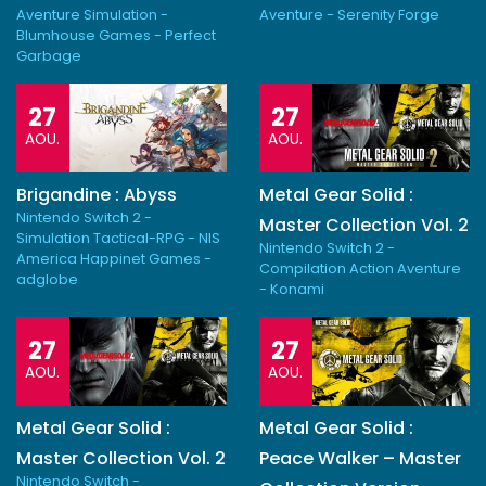
Aventure Simulation -
Aventure - Serenity Forge
Blumhouse Games - Perfect
Garbage
27
27
AOU.
AOU.
Brigandine : Abyss
Metal Gear Solid :
Nintendo Switch 2 -
Master Collection Vol. 2
Simulation Tactical-RPG - NIS
Nintendo Switch 2 -
America Happinet Games -
Compilation Action Aventure
adglobe
- Konami
27
27
AOU.
AOU.
Metal Gear Solid :
Metal Gear Solid :
Master Collection Vol. 2
Peace Walker – Master
Nintendo Switch -