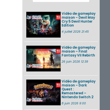
des musiques de
cinq jeux Virtual Boy
et de nouveaux
Vidéo de gameplay
morceaux du mode
maison – Devil May
Balade de ...
Cry 5 Devil Hunter
Edition
Les éditions
physiques de Tomb
4 juillet 2026 21:45
Raider : Definitive
Edition sur Nintendo
Switch 2 en version
amé...
Vidéo de gameplay
maison – Final
Fantasy VII Rebirth
Splatoon 3 : le
festival Summer
26 juin 2026 12:39
Nights de retour du
22 août à 2h au 24
août à 1h59
Vidéo de gameplay
VOIR PLUS DE NEWS
maison – Dark
Quest :
Remastered –
Nintendo Switch 2
8 juin 2026 9:00