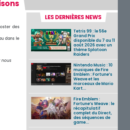
isons
LES DERNIÈRES NEWS
oster des
Tetris 99 : le 56e
Grand Prix
eau dans le
disponible du 7 au 11
août 2026 avec un
thème Splatoon
Raiders
r nous
Nintendo Music : 10
musiques de Fire
Emblem : Fortune’s
Weave et les
morceaux de Mario
Kart...
Fire Emblem :
Fortune’s Weave : le
récapitulatif
complet du Direct,
des séquences de
game...