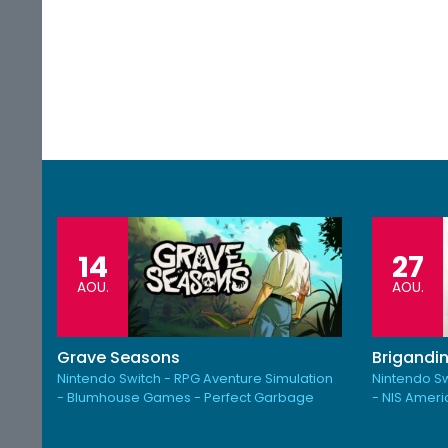
14
27
AOU.
AOU.
Grave Seasons
Brigandin
Nintendo Switch - RPG Aventure Simulation
Nintendo Sw
- Blumhouse Games - Perfect Garbage
- NIS Amer