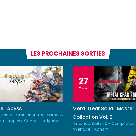
LES PROCHAINES SORTIES
27
AOU.
e : Abyss
Metal Gear Solid : Master
itch 2 - Simulation Tactical-RPG
Collection Vol. 2
ica Happinet Games - adglobe
Nintendo Switch 2 - Compilation
Aventure - Konami