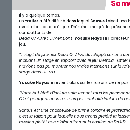
Samu
Il y a quelque temps,
un
trailer
a été
diffusé
dans lequel
Samus
faisait une 
avait alors annoncé que l’héroïne, malgré la présenc
combattants de
Dead Or Alive : Dimensions
.
Yosuke Hayashi
, directeu
jeu.
“Il s’agit du premier Dead Or Alive développé sur une co
incluant un stage en rapport avec le jeu Metroid : Other
n’avions pas pu montrer nos vraies intentions sur la rais
stage dans DOA:D.”
Yosuke Hayashi
revient alors sur les raisons de ne pas
“Notre but était d’inclure uniquement tous les personnag
C’est pourquoi nous n’avons pas souhaité inclure de no
Samus est une chasseuse de prime solitaire et protectric
c’est la raison pour laquelle nous avons préféré la laisse
mission plutôt que d’aller affronter le casting de DoA:D.