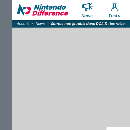
News
Tests
Accueil
News
Samus non jouable dans DOA:D : les raiso...