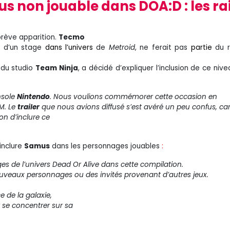
s non jouable dans DOA:D : les ra
brève apparition.
Tecmo
e d’un stage
dans l’univers
de
Metroid
, ne ferait pas
partie
du r
r du studio
Team Ninja
, a décidé d’expliquer l’inclusion de ce niv
nsole
Nintendo
. Nous voulions commémorer cette occasion en
 M. Le
trailer
que nous avions diffusé s’est avéré un peu confus, ca
on d’inclure ce
 inclure
Samus
dans les personnages jouables
:
es de l’univers Dead Or Alive dans cette compilation.
uveaux personnages ou des invités provenant d’autres jeux.
e de la galaxie,
r se concentrer sur sa