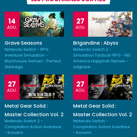
14
27
AOU.
AOU.
Grave Seasons
Brigandine : Abyss
Nintendo Switch - RPG
Nintendo Switch 2 -
Aventure Simulation -
Simulation Tactical-RPG - NIS
Blumhouse Games - Perfect
America Happinet Games -
Garbage
adglobe
27
27
AOU.
AOU.
Metal Gear Solid :
Metal Gear Solid :
Master Collection Vol. 2
Master Collection Vol. 2
Nintendo Switch 2 -
Nintendo Switch -
Compilation Action Aventure
Compilation Action Aventure
- Konami
- Konami