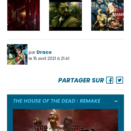
Draco
par
le 15 avril 2021 à 21:41
PARTAGER SUR
THE HOUSE OF THE DEAD : REMAKE
Ouvrir