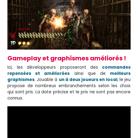
Gameplay et graphismes améliorés !
Ici, les développeurs proposeront des
commandes
repensées et améliorées
ainsi que de
meilleurs
graphismes
. Jouable à
un à deux joueurs en local
, le jeu
propose de nombreux embranchements selon les choix
qui sont pris. La date précise et le prix ne sont pas encore
connus.