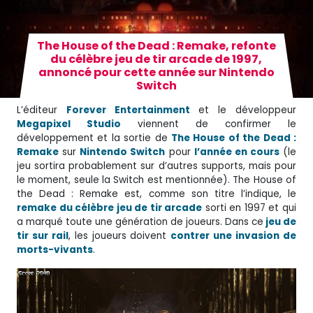
The House of the Dead : Remake, refonte
du célèbre jeu de tir arcade de 1997,
annoncé pour cette année sur Nintendo
Switch
L’éditeur
Forever Entertainment
et le développeur
Megapixel Studio
viennent de confirmer le
développement et la sortie de
The House of the Dead :
Remake
sur
Nintendo Switch
pour
l’année en cours
(le
jeu sortira probablement sur d’autres supports, mais pour
le moment, seule la Switch est mentionnée). The House of
the Dead : Remake est, comme son titre l’indique, le
remake du célèbre jeu de tir arcade
sorti en 1997 et qui
a marqué toute une génération de joueurs. Dans ce
jeu de
tir sur rail
, les joueurs doivent
contrer une invasion de
morts-vivants
.