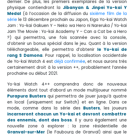
dernier. De plus, les premiers exemplaires de la version
physique contiendront la
Jibanyan & Jinpei Yo-kai Y
Medal
(à l’occasion de la diffusion du
sixième film de la
série
le 13 décembre prochain au Japon, Eiga Yo-kai Watch
Jam : Yo-kai Gakuen Y – Neko wa Hero ni Nareruka / Yo-kai
Jam The Movie : Yo-kai Academy Y – Can a Cat be a Hero
?) qui permettra, une fois scannée avec la console,
d’obtenir un bonus spécial dans le jeu. Quant à la version
téléchargeable, elle permettra d’obtenir
le Yo-kai de
rang S Damona
. Pour rappel, la localisation occidentale
de Yo-kai Watch 4 est
déjà confirmée
, et nous aurons très
certainement droit à la version ++, probablement l’année
prochaine ou début 2021.
Yo-kai Watch 4++ comprendra donc de nouveaux
éléments dont tout d’abord un mode multijoueur nommé
Purapura Busters
qui permettra de jouer jusqu’à quatre
en local (uniquement sur Switch) et en ligne. Dans ce
mode, comme dans la série des
Busters
, les joueurs
incarneront chacun un Yo-kai et devront combattre
des ennemis, dont des boss
. Il y aura également une
nouvelle zone à explorer : la zone résidentielle de
Granval-sur-Mer
(le Faubourg de Granval) ainsi que le