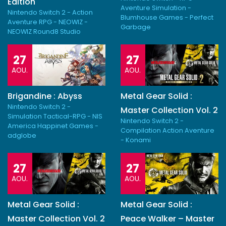
Edition
Aventure Simulation -
Nintendo Switch 2 - Action
Blumhouse Games - Perfect
Aventure RPG - NEOWIZ -
Garbage
NEOWIZ Round8 Studio
27
27
AOU.
AOU.
Brigandine : Abyss
Metal Gear Solid :
Nintendo Switch 2 -
Master Collection Vol. 2
Simulation Tactical-RPG - NIS
Nintendo Switch 2 -
America Happinet Games -
Compilation Action Aventure
adglobe
- Konami
27
27
AOU.
AOU.
Metal Gear Solid :
Metal Gear Solid :
Master Collection Vol. 2
Peace Walker – Master