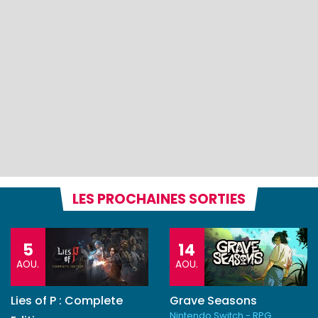
LES PROCHAINES SORTIES
5
14
AOU.
AOU.
Lies of P : Complete
Grave Seasons
Nintendo Switch - RPG