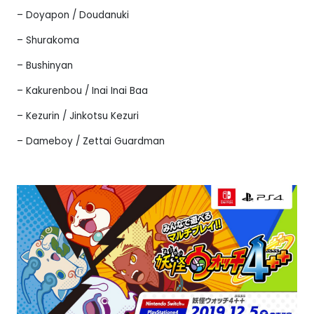
– Doyapon / Doudanuki
– Shurakoma
– Bushinyan
– Kakurenbou / Inai Inai Baa
– Kezurin / Jinkotsu Kezuri
– Dameboy / Zettai Guardman