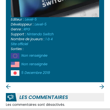
Editeur :
Level-5
Développeur :
Level-5
Genre :
RPG
Support :
Nintendo Switch
Nombre de joueurs :
1 à 4
Site officiel
Sorties :
Non renseignée
Non renseignée
5 Decembre 2019
LES COMMENTAIRES
Les commentaires sont désactivés.