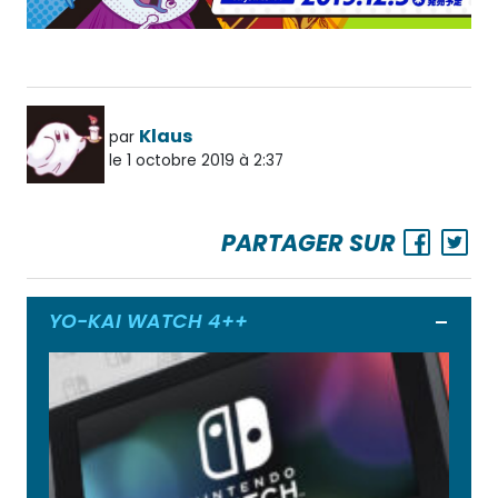
Klaus
par
le 1 octobre 2019 à 2:37
PARTAGER SUR
YO-KAI WATCH 4++
Ouvrir