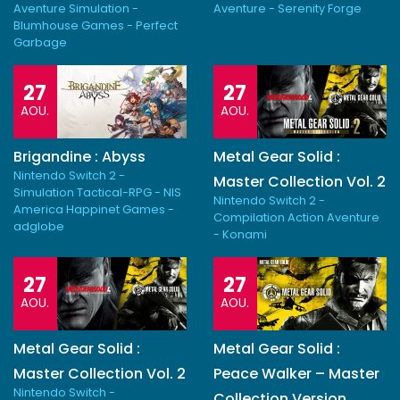
Aventure Simulation -
Aventure - Serenity Forge
Blumhouse Games - Perfect
Garbage
27
27
AOU.
AOU.
Brigandine : Abyss
Metal Gear Solid :
Nintendo Switch 2 -
Master Collection Vol. 2
Simulation Tactical-RPG - NIS
Nintendo Switch 2 -
America Happinet Games -
Compilation Action Aventure
adglobe
- Konami
27
27
AOU.
AOU.
Metal Gear Solid :
Metal Gear Solid :
Master Collection Vol. 2
Peace Walker – Master
Nintendo Switch -
Collection Version