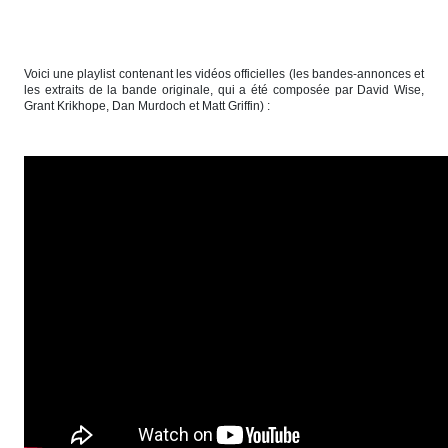
Voici une playlist contenant les vidéos officielles (les bandes-annonces et
les extraits de la bande originale, qui a été composée par David Wise,
Grant Krikhope, Dan Murdoch et Matt Griffin) :