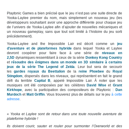
Playtonic Games
a bien précisé que le jeu n’est pas une suite directe de
Yooka-Laylee premier du nom, mais simplement un nouveau jeu (les
développeurs souhaitant avoir une approche différente pour chaque jeu
de l’univers de Yooka-Laylee afin d’ajouter de nouvelles mécaniques et
un nouveau gameplay, sans que tout soit limité à l’histoire du jeu sorti
précédemment).
Yooka-Laylee and the Impossible Lair est décrit comme un
jeu
d’aventure et de plateformes hybride
dans lequel Yooka et Laylee
devront coopérer pour faire face à une série de
niveaux en
2,5D
dynamiques ressemblant à ceux de la série
Donkey
Kong
Country
et
résoudre des énigmes dans un monde en 3D similaire à certains
jeux de la série The Legend of Zelda
. Leur but sera de secourir
les
gardes royaux du Beettalion
de la
reine Phoebee
du
Royal
Stingdom
, dispersés dans les niveaux, qui représentent en fait le grand
défi du terrible
Capital B
, appelé Impossible Lair. À noter que les
musiques ont été composées par les célèbres
David Wise
et
Grant
Kirkhope
, avec la participation des compositeurs de Playtonic :
Dan
Murdoch
et
Matt Griffin
. Vous trouverez plus de détails sur le jeu
à cette
adresse
.
«
Yooka et Laylee sont de retour dans une toute nouvelle aventure de
plateforme hybride !
Ils doivent courir, sauter et rouler pour surmonter l’Overworld et des