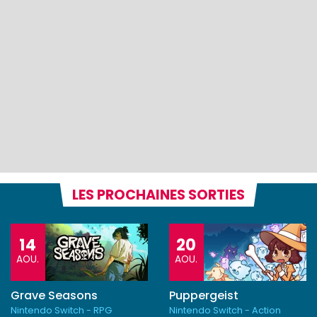
LES PROCHAINES SORTIES
14
20
AOU.
AOU.
Grave Seasons
Puppergeist
Nintendo Switch - RPG
Nintendo Switch - Action