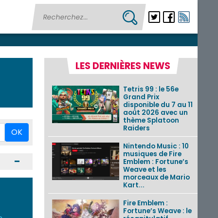
LES DERNIÈRES NEWS
Tetris 99 : le 56e
Grand Prix
disponible du 7 au 11
août 2026 avec un
thème Splatoon
Raiders
OK
Nintendo Music : 10
musiques de Fire
Ouvrir / Fermer
Emblem : Fortune’s
Weave et les
morceaux de Mario
Kart...
Fire Emblem :
Fortune’s Weave : le