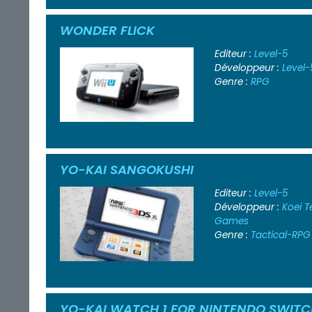
WONDER FLICK
Editeur :
Level-5
Développeur :
Level-
Genre :
RPG
YO-KAI SANGOKUSHI
Editeur :
Level-5
Développeur :
Koei 
Games
Genre :
Tactical-RPG
YO-KAI WATCH 1 FOR NINTENDO SWIT