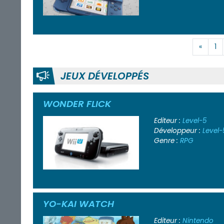
«
1
JEUX DÉVELOPPÉS
WONDER FLICK
Editeur :
Level-5
Développeur :
Level-
Genre :
RPG
YO-KAI WATCH
Editeur :
Nintendo