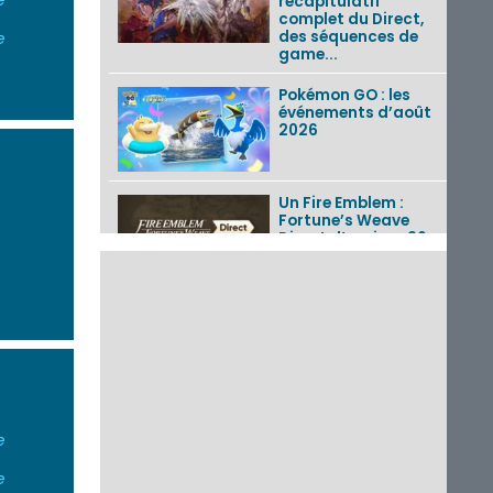
e
récapitulatif
complet du Direct,
des séquences de
e
game...
Pokémon GO : les
événements d’août
2026
Un Fire Emblem :
Fortune’s Weave
Direct d’environ 20
minutes diffusé le 4
août 2026...
Les sorties eShop de
la semaine 31 de
2026 (Xenoblade
Chronicles 2 –
Nintendo Switch 2
Edit...
e
Une édition
physique japonaise
de Stray Children
e