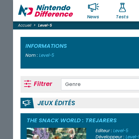
News
Tests
Accueil
Level-5
INFORMATIONS
Nom :
Level-5
Filtrer
JEUX ÉDITÉS
THE SNACK WORLD : TREJARERS
Editeur :
Level-5
Développeur :
Level-