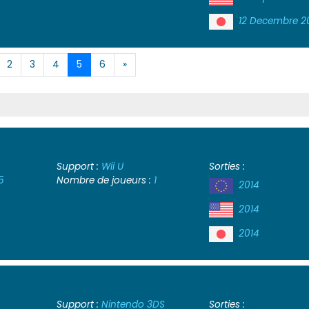
12 Decembre 2
2
3
4
5
6
»
Support :
Wii U
Sorties :
5
Nombre de joueurs :
1
2014
2014
2014
Support :
Nintendo 3DS
Sorties :