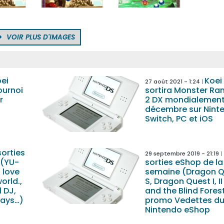
VOIR PLUS D'IMAGES
ei
Koei
27 août 2021 - 1:24
ournoi
sortira Monster Ran
r
2 DX mondialement 
décembre sur Nint
Switch, PC et iOS
sorties
29 septembre 2019 - 21:19
 (YU-
sorties eShop de la
 love
semaine (Dragon Q
orld.,
S, Dragon Quest I, II &
 DJ,
and the Blind Forest
Days…)
promo Vedettes d
Nintendo eShop