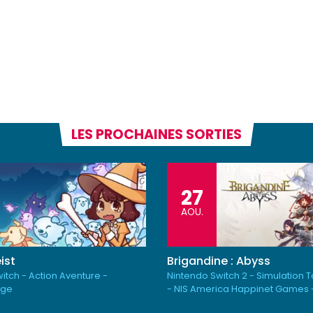
LES PROCHAINES SORTIES
27
AOU.
ist
Brigandine : Abyss
itch - Action Aventure -
Nintendo Switch 2 - Simulation 
rge
- NIS America Happinet Games 