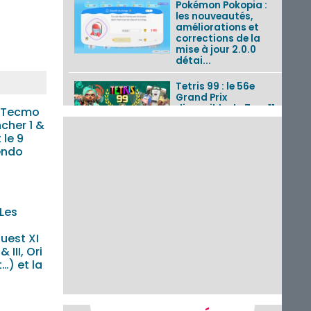
Pokémon Pokopia :
les nouveautés,
améliorations et
corrections de la
mise à jour 2.0.0
détai...
Tetris 99 : le 56e
Grand Prix
disponible du 7 au 11
 Tecmo
août 2026 avec un
cher 1 &
thème Splatoon
le 9
Raiders
endo
Nintendo Music : 10
musiques de Fire
Emblem : Fortune’s
Weave et les
Les
morceaux de Mario
Kart...
uest XI
Fire Emblem :
 III, Ori
Fortune’s Weave : le
…) et la
récapitulatif
u
complet du Direct,
des séquences de
game...