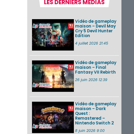
LES DERNIERS MÉDIAS
Pokémon GO : les
événements d’août
2026
Vidéo de gameplay
maison – Devil May
Cry 5 Devil Hunter
Edition
Un Fire Emblem :
Fortune’s Weave
4 juillet 2026 21:45
Direct d’environ 20
minutes diffusé le 4
août 2026...
Vidéo de gameplay
maison – Final
Les sorties eShop de
Fantasy VII Rebirth
la semaine 31 de
2026 (Xenoblade
26 juin 2026 12:39
Chronicles 2 –
Nintendo Switch 2
Edit...
Vidéo de gameplay
VOIR PLUS DE NEWS
maison – Dark
Quest :
Remastered –
Nintendo Switch 2
8 juin 2026 9:00