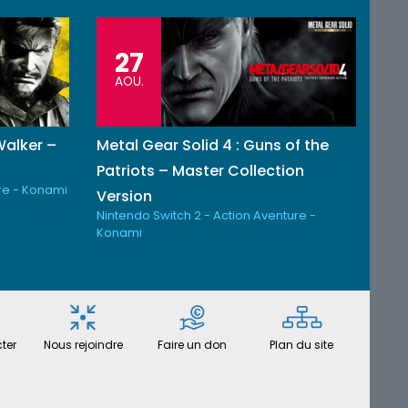
27
AOU.
Walker –
Metal Gear Solid 4 : Guns of the
n
Patriots – Master Collection
re - Konami
Version
Nintendo Switch 2 - Action Aventure -
Konami
ter
Nous rejoindre
Faire un don
Plan du site