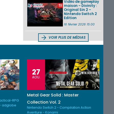
Vidéo de gameplay
maison – Divinity :
Original Sin 2 –
Nintendo Switch 2
Edition
16 février 2026 15:00
VOIR PLUS DE MÉDIAS
27
AOU.
Metal Gear Solid : Master
Tactical-RPG
Collection Vol. 2
- adglobe
Nintendo Switch 2 - Compilation Action
Aventure - Konami