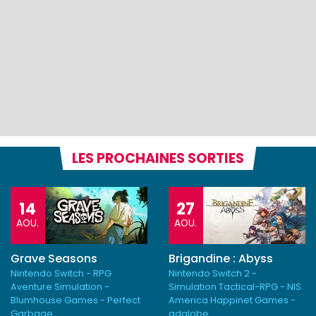
LES PROCHAINES SORTIES
14
27
AOU.
AOU.
Grave Seasons
Brigandine : Abyss
Nintendo Switch - RPG
Nintendo Switch 2 -
Aventure Simulation -
Simulation Tactical-RPG - NIS
Blumhouse Games - Perfect
America Happinet Games -
Garbage
adglobe