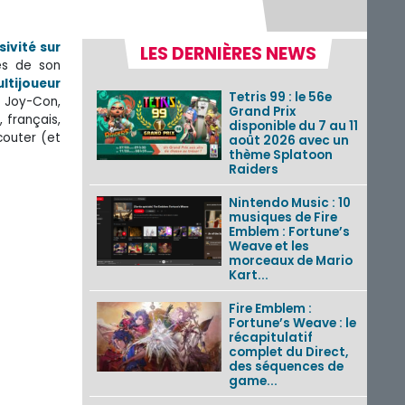
sivité sur
LES DERNIÈRES NEWS
mes de son
tijoueur
Tetris 99 : le 56e
s Joy-Con,
Grand Prix
, français,
disponible du 7 au 11
couter (et
août 2026 avec un
thème Splatoon
Raiders
Nintendo Music : 10
musiques de Fire
Emblem : Fortune’s
Weave et les
morceaux de Mario
Kart...
Fire Emblem :
Fortune’s Weave : le
récapitulatif
complet du Direct,
des séquences de
game...