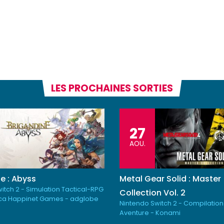
LES PROCHAINES SORTIES
27
AOU.
e : Abyss
Metal Gear Solid : Master
itch 2 - Simulation Tactical-RPG
Collection Vol. 2
ica Happinet Games - adglobe
Nintendo Switch 2 - Compilation
Aventure - Konami