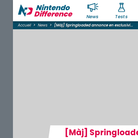
News
Tests
Accueil
News
[Màj] Springloaded annonce en exclusivi...
[Màj] Springloade