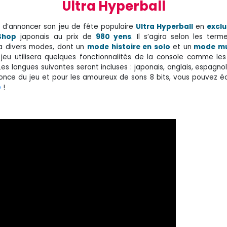
Ultra Hyperball
 d’annoncer son jeu de fête populaire
Ultra Hyperball
en
exclu
Shop
japonais au prix de
980 yens
. Il s’agira selon les ter
ra divers modes, dont un
mode histoire en solo
et un
mode mul
 jeu utilisera quelques fonctionnalités de la console comme le
 Les langues suivantes seront incluses : japonais, anglais, espagnol
nonce du jeu et pour les amoureux de sons 8 bits, vous pouvez é
e
!