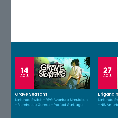
14
27
AOU.
AOU.
Grave Seasons
Brigandin
Nintendo Switch - RPG Aventure Simulation
Nintendo Sw
- Blumhouse Games - Perfect Garbage
- NIS Amer