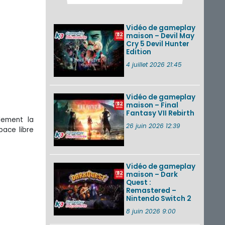
des musiques de
cinq jeux Virtual Boy
et de nouveaux
Vidéo de gameplay
morceaux du mode
maison – Devil May
Balade de ...
Cry 5 Devil Hunter
Edition
Les éditions
physiques de Tomb
4 juillet 2026 21:45
Raider : Definitive
Edition sur Nintendo
Switch 2 en version
amé...
Vidéo de gameplay
maison – Final
Fantasy VII Rebirth
Splatoon 3 : le
lement la
festival Summer
26 juin 2026 12:39
pace libre
Nights de retour du
22 août à 2h au 24
août à 1h59
Vidéo de gameplay
VOIR PLUS DE NEWS
maison – Dark
Quest :
Remastered –
Nintendo Switch 2
8 juin 2026 9:00