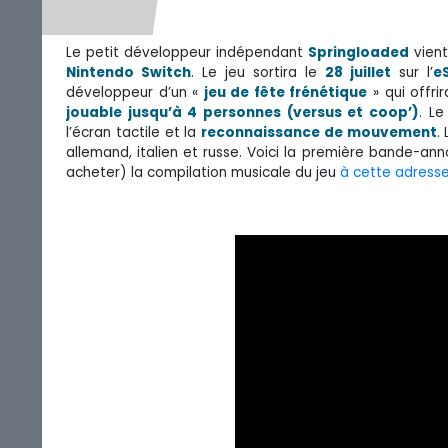
Le petit développeur indépendant
Springloaded
vient
Nintendo Switch
. Le jeu sortira le
28 juillet
sur l’
e
développeur d’un «
jeu de fête frénétique
» qui offri
jouable jusqu’à 4 personnes (versus et coop’)
. Le
l’écran tactile et la
reconnaissance de mouvement
.
allemand, italien et russe. Voici la première bande-an
acheter) la compilation musicale du jeu
à cette adress