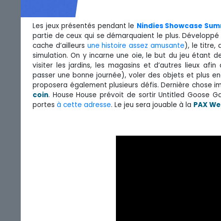
Les jeux présentés pendant le
Nindies Showcase Sum
partie de ceux qui se démarquaient le plus. Développé
cache d’ailleurs
une histoire assez amusante
), le titre
simulation. On y incarne une oie, le but du jeu étant de
visiter les jardins, les magasins et d’autres lieux af
passer une bonne journée), voler des objets et plus en
proposera également plusieurs défis. Dernière chose im
coin
. House House prévoit de sortir Untitled Goose
portes
à cette adresse
. Le jeu sera jouable à la
PAX We