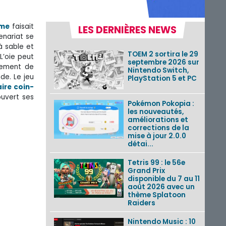
ame
faisait
LES DERNIÈRES NEWS
enariat se
à sable et
TOEM 2 sortira le 29
L’oie peut
septembre 2026 sur
plement de
Nintendo Switch,
de. Le jeu
PlayStation 5 et PC
ire coin-
 ouvert ses
Pokémon Pokopia :
les nouveautés,
améliorations et
corrections de la
mise à jour 2.0.0
détai...
Tetris 99 : le 56e
Grand Prix
disponible du 7 au 11
août 2026 avec un
thème Splatoon
Raiders
Nintendo Music : 10