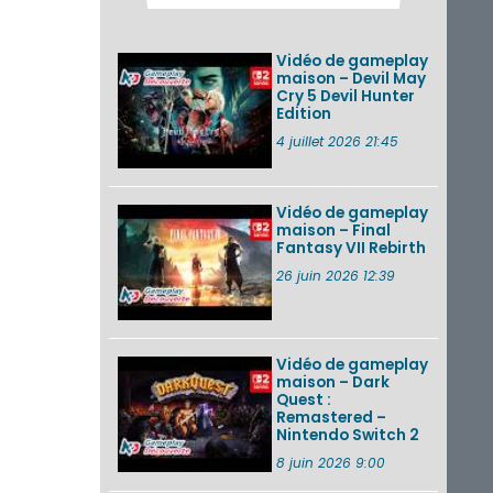
2026 (Xenoblade
Chronicles 2 –
Nintendo Switch 2
Vidéo de gameplay
Edit...
maison – Devil May
Cry 5 Devil Hunter
Une édition
Edition
physique japonaise
de Stray Children
4 juillet 2026 21:45
sur Nintendo Switch
disponible le 10
décembre ...
Vidéo de gameplay
maison – Final
Nintendo Music :
Fantasy VII Rebirth
des musiques de
cinq jeux Virtual Boy
26 juin 2026 12:39
et de nouveaux
morceaux du mode
Balade de ...
Vidéo de gameplay
VOIR PLUS DE NEWS
maison – Dark
Quest :
Remastered –
Nintendo Switch 2
8 juin 2026 9:00