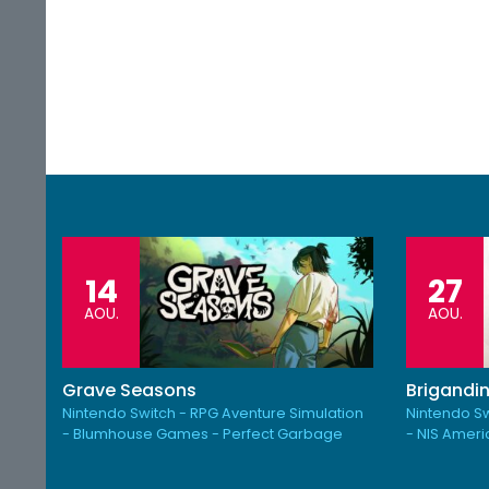
14
27
AOU.
AOU.
Grave Seasons
Brigandin
Nintendo Switch - RPG Aventure Simulation
Nintendo Sw
- Blumhouse Games - Perfect Garbage
- NIS Amer