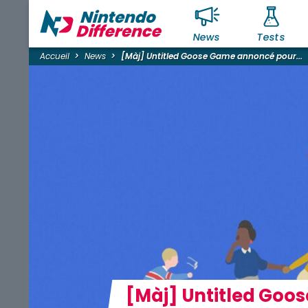
News
Tests
Accueil
News
[Màj] Untitled Goose Game annoncé pour...
[Màj] Untitled Goo