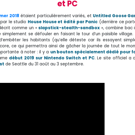
et PC
mer 2018
étaient particulièrement variés, et
Untitled Goose G
 par le studio
House House et édité par Panic
(derrière ce part
, décrit comme un «
slapstick-stealth-sandbox
», combine bac 
 simplement se défouler en faisant le tour d’un paisible village. 
in d’embêter les habitants (qu’elle déteste car ils essayent sim
core, ce qui permettra ainsi de gâcher la journée de tout le mon
portante à noter : il y a
un bouton spécialement dédié pour fa
 Game
début 2019 sur Nintendo Switch et PC
. Le site officiel a
st
de Seattle du 31 août au 3 septembre.