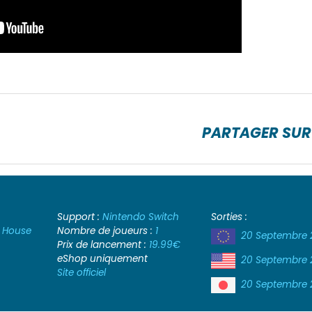
PARTAGER SUR
Support :
Nintendo Switch
Sorties :
 House
Nombre de joueurs :
1
20 Septembre 
Prix de lancement :
19.99€
eShop uniquement
20 Septembre 
Site officiel
20 Septembre 