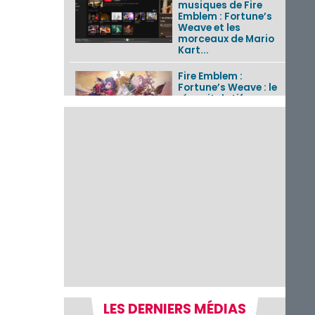
musiques de Fire
Emblem : Fortune’s
Weave et les
morceaux de Mario
Kart...
Fire Emblem :
Fortune’s Weave : le
récapitulatif
complet du Direct,
des séquences de
game...
Pokémon GO : les
événements d’août
2026
Un Fire Emblem :
Fortune’s Weave
Direct d’environ 20
minutes diffusé le 4
août 2026...
Les sorties eShop de
LES DERNIERS MÉDIAS
la semaine 31 de