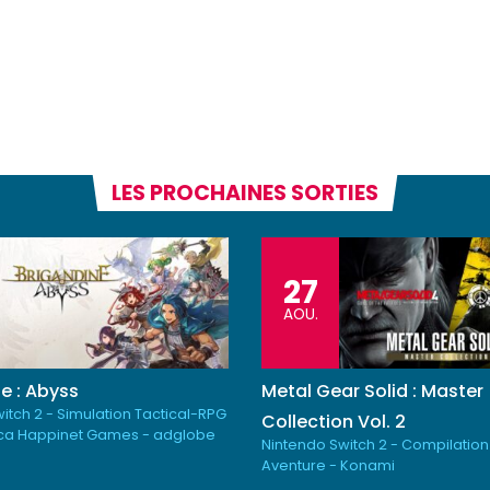
LES PROCHAINES SORTIES
27
AOU.
e : Abyss
Metal Gear Solid : Master
itch 2 - Simulation Tactical-RPG
Collection Vol. 2
ica Happinet Games - adglobe
Nintendo Switch 2 - Compilation
Aventure - Konami