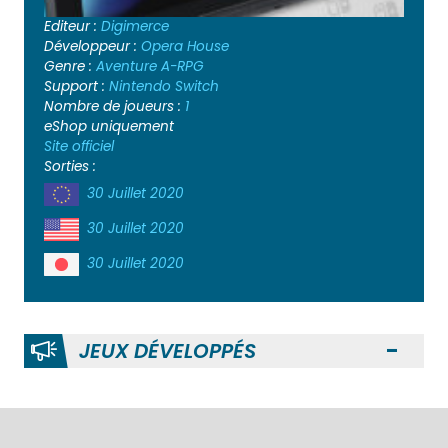
Editeur :
Digimerce
Développeur :
Opera House
Genre :
Aventure
A-RPG
Support :
Nintendo Switch
Nombre de joueurs :
1
eShop uniquement
Site officiel
Sorties :
30 Juillet 2020
30 Juillet 2020
30 Juillet 2020
JEUX DÉVELOPPÉS
Ouvr