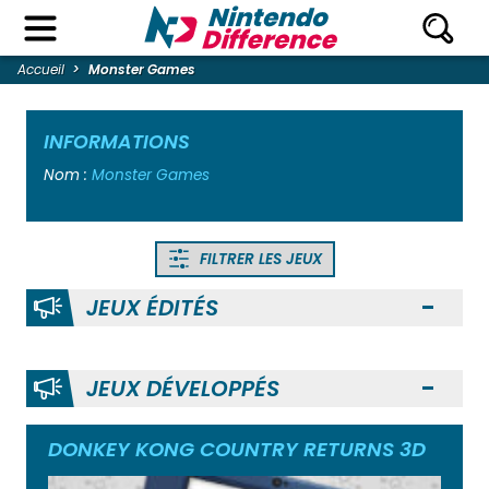
Accueil
Monster Games
INFORMATIONS
Nom :
Monster Games
FILTRER LES JEUX
JEUX ÉDITÉS
Ouvr
JEUX DÉVELOPPÉS
Ouvr
DONKEY KONG COUNTRY RETURNS 3D