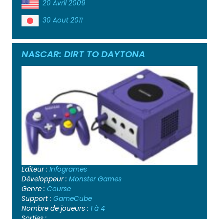
20 Avril 2009
30 Aout 2011
NASCAR: DIRT TO DAYTONA
Editeur :
Infogrames
Développeur :
Monster Games
Genre :
Course
Support :
GameCube
Nombre de joueurs :
1 à 4
Sorties :