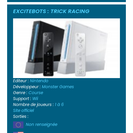
EXCITEBOTS : TRICK RACING
Editeur :
Nintendo
Développeur :
Monster Games
Genre :
Course
Support :
Wii
Nombre de joueurs :
1 à 6
Site officiel
Sorties :
Non renseignée