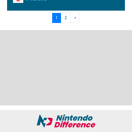
1
2
»