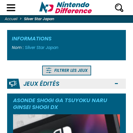
Accueil
Silver Star Japan
INFORMATIONS
Nom :
Silver Star Japan
FILTRER LES JEUX
JEUX ÉDITÉS
Ouvr
ASONDE SHOGI GA TSUYOKU NARU
GINSEI SHOGI DX