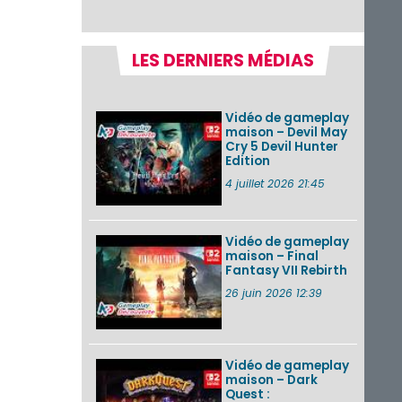
récapitulatif
complet du Direct,
des séquences de
game...
LES DERNIERS MÉDIAS
Pokémon GO : les
événements d’août
2026
Vidéo de gameplay
maison – Devil May
Cry 5 Devil Hunter
Edition
Un Fire Emblem :
Fortune’s Weave
4 juillet 2026 21:45
Direct d’environ 20
minutes diffusé le 4
août 2026...
Vidéo de gameplay
maison – Final
Les sorties eShop de
Fantasy VII Rebirth
la semaine 31 de
2026 (Xenoblade
26 juin 2026 12:39
Chronicles 2 –
Nintendo Switch 2
Edit...
Vidéo de gameplay
VOIR PLUS DE NEWS
maison – Dark
Quest :