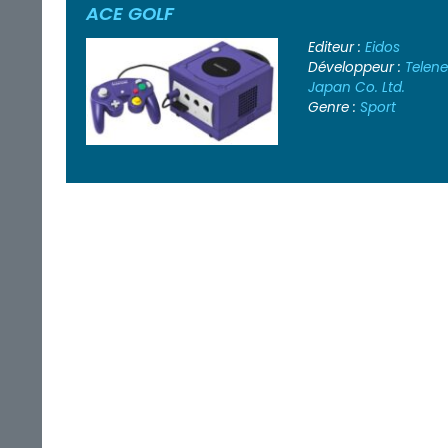
ACE GOLF
Editeur :
Eidos
Développeur :
Telene
Japan Co. Ltd.
Genre :
Sport