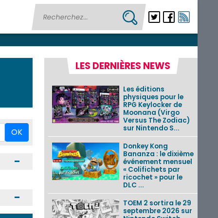
LES DERNIÈRES NEWS
Les éditions
physiques pour le
RPG Keylocker de
Moonana (Virgo
Versus The Zodiac)
sur Nintendo S...
OK
Donkey Kong
Bananza : le dixième
Ouvrir / Fermer
événement mensuel
« Colifichets par
ricochet » pour le
DLC ...
Ouvrir / Fermer
TOEM 2 sortira le 29
septembre 2026 sur