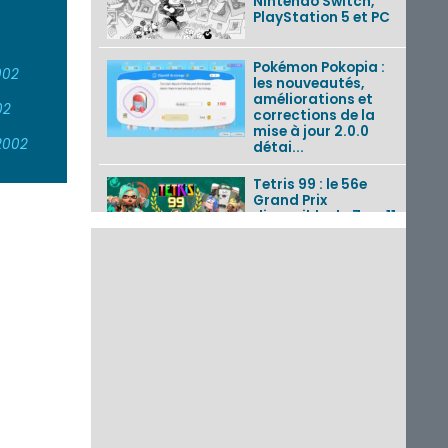
Nintendo Switch,
PlayStation 5 et PC
Pokémon Pokopia :
002
les nouveautés,
améliorations et
02
corrections de la
mise à jour 2.0.0
2002
détai...
Tetris 99 : le 56e
Grand Prix
disponible du 7 au 11
août 2026 avec un
thème Splatoon
Raiders
Nintendo Music : 10
musiques de Fire
Emblem : Fortune’s
Weave et les
morceaux de Mario
Kart...
Fire Emblem :
Fortune’s Weave : le