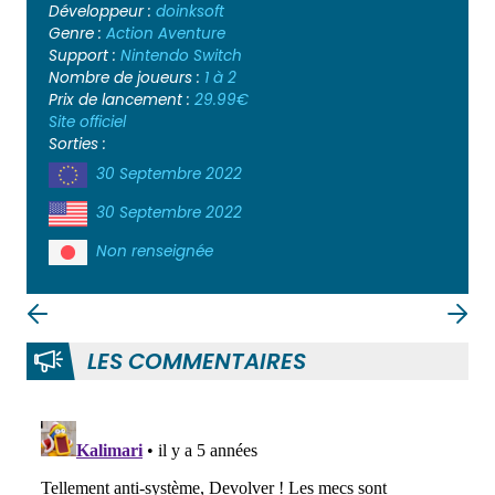
Développeur :
doinksoft
Genre :
Action
Aventure
Support :
Nintendo Switch
Nombre de joueurs :
1 à 2
Prix de lancement :
29.99€
Site officiel
Sorties :
30 Septembre 2022
30 Septembre 2022
Non renseignée
LES COMMENTAIRES