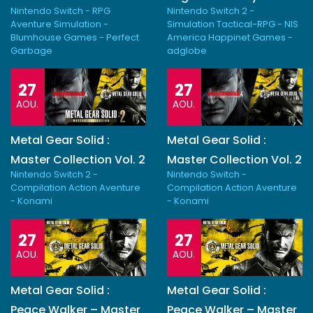
Nintendo Switch - RPG
Nintendo Switch 2 -
Aventure Simulation -
Simulation Tactical-RPG - NIS
Blumhouse Games - Perfect
America Happinet Games -
Garbage
adglobe
27
27
AOU.
AOU.
Metal Gear Solid :
Metal Gear Solid :
Master Collection Vol. 2
Master Collection Vol. 2
Nintendo Switch 2 -
Nintendo Switch -
Compilation Action Aventure
Compilation Action Aventure
- Konami
- Konami
27
27
AOU.
AOU.
Metal Gear Solid :
Metal Gear Solid :
Peace Walker – Master
Peace Walker – Master