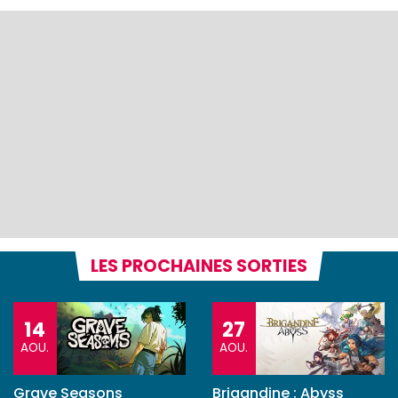
LES PROCHAINES SORTIES
14
27
AOU.
AOU.
Grave Seasons
Brigandine : Abyss