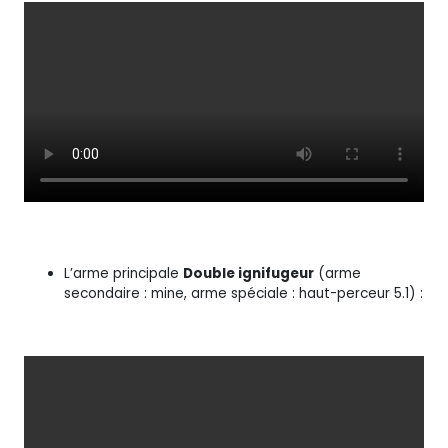
L’arme principale
Double ignifugeur
(arme
secondaire : mine, arme spéciale : haut-perceur 5.1) :