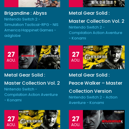
Brigandine : Abyss
Metal Gear Solid :
Nintendo Switch 2 -
Master Collection Vol. 2
Simulation Tactical-RPG - NIS
Nintendo Switch 2 -
America Happinet Games -
Compilation Action Aventure
adglobe
- Konami
27
27
AOU.
AOU.
Metal Gear Solid :
Metal Gear Solid :
Master Collection Vol. 2
Peace Walker – Master
Nintendo Switch -
Collection Version
Compilation Action Aventure
Nintendo Switch 2 - Action
- Konami
Aventure - Konami
27
27
AOU.
AOU.