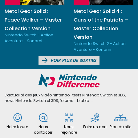
Metal Gear Solid :
Metal Gear Solid 4 :
Peace Walker – Master
Guns of the Patriots –
Collection Version
Master Collection
Nintendo Switch - Action
Version
Aventure - Konami
Nintendo Switch 2 - Action
Aventure - Konami
VOIR PLUS DE SORTIES
L’actualité des jeux vidéo Nintendo : tests Nintendo Switch et 3DS,
news Nintendo Switch et 3DS, forums... blabla ...
Notre forum
Nous
Nous
Faire un don
Plan du site
contacter
rejoindre