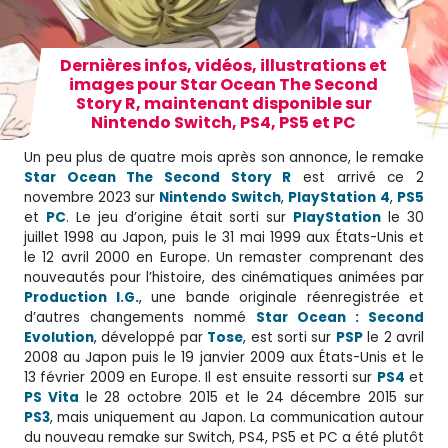
Dernières infos, vidéos, illustrations et
images pour Star Ocean The Second
Story R, maintenant disponible sur
Nintendo Switch, PS4, PS5 et PC
Un peu plus de quatre mois après son annonce, le remake
Star Ocean The Second Story R
est arrivé ce 2
novembre 2023 sur
Nintendo
Switch
,
PlayStation
4
,
PS5
et
PC
. Le jeu d’origine était sorti sur
PlayStation
le 30
juillet 1998 au Japon, puis le 31 mai 1999 aux États-Unis et
le 12 avril 2000 en Europe. Un remaster comprenant des
nouveautés pour l’histoire, des cinématiques animées par
Production I.G.
, une bande originale réenregistrée et
d’autres changements nommé
Star Ocean : Second
Evolution
, développé par
Tose
, est sorti sur
PSP
le 2 avril
2008 au Japon puis le 19 janvier 2009 aux États-Unis et le
13 février 2009 en Europe. Il est ensuite ressorti sur
PS4
et
PS Vita
le 28 octobre 2015 et le 24 décembre 2015 sur
PS3
, mais uniquement au Japon. La communication autour
du nouveau remake sur Switch, PS4, PS5 et PC a été plutôt