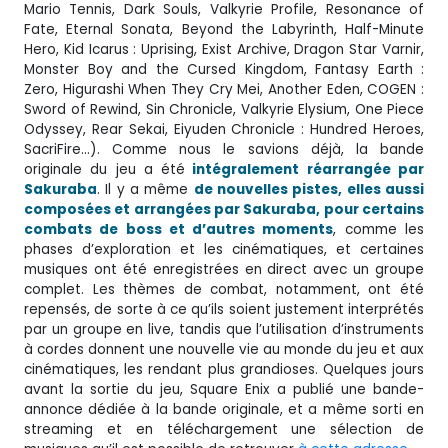
Mario Tennis, Dark Souls, Valkyrie Profile, Resonance of
Fate, Eternal Sonata, Beyond the Labyrinth, Half-Minute
Hero, Kid Icarus : Uprising, Exist Archive, Dragon Star Varnir,
Monster Boy and the Cursed Kingdom, Fantasy Earth :
Zero, Higurashi When They Cry Mei, Another Eden, COGEN :
Sword of Rewind, Sin Chronicle, Valkyrie Elysium, One Piece
Odyssey, Rear Sekai, Eiyuden Chronicle : Hundred Heroes,
SacriFire…). Comme nous le savions déjà, la bande
originale du jeu a été
intégralement réarrangée par
Sakuraba
. Il y a même
de nouvelles pistes, elles aussi
composées et arrangées par Sakuraba, pour certains
combats de boss et d’autres moments
, comme les
phases d’exploration et les cinématiques, et certaines
musiques ont été enregistrées en direct avec un groupe
complet. Les thèmes de combat, notamment, ont été
repensés, de sorte à ce qu’ils soient justement interprétés
par un groupe en live, tandis que l’utilisation d’instruments
à cordes donnent une nouvelle vie au monde du jeu et aux
cinématiques, les rendant plus grandioses. Quelques jours
avant la sortie du jeu, Square Enix a publié une bande-
annonce dédiée à la bande originale, et a même sorti en
streaming et en téléchargement une sélection de