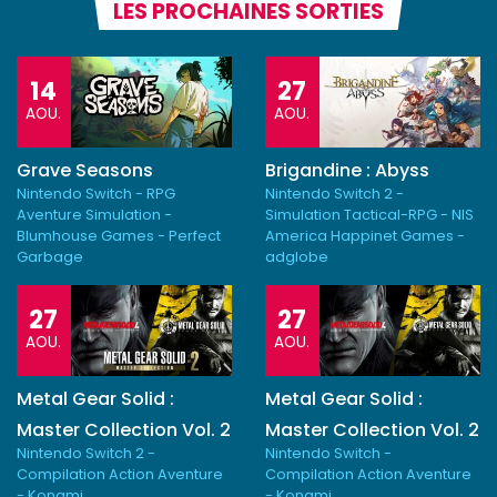
LES PROCHAINES SORTIES
14
27
AOU.
AOU.
Grave Seasons
Brigandine : Abyss
Nintendo Switch - RPG
Nintendo Switch 2 -
Aventure Simulation -
Simulation Tactical-RPG - NIS
Blumhouse Games - Perfect
America Happinet Games -
Garbage
adglobe
27
27
AOU.
AOU.
Metal Gear Solid :
Metal Gear Solid :
Master Collection Vol. 2
Master Collection Vol. 2
Nintendo Switch 2 -
Nintendo Switch -
Compilation Action Aventure
Compilation Action Aventure
- Konami
- Konami