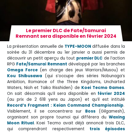
Le premier DLC de Fate/Samurai
Remnant sera disponible en février 2024
La présentation annuelle de
TYPE-MOON
diffusée dans la
soirée du 31 décembre au 1er janvier a aussi permis de
découvrir un petit aperçu du tout
premier DLC
de l’action
RPG
Fate/Samurai Remnant
développé par les branches
Omega Force
(en charge des jeux Warriors/Musou) et
Kou Shibusawa
(qui s’occupe des séries Nobunaga’s
Ambition, Romance of the Three Kingdoms, Uncharted
Waters, Nioh et Taiko Risshiden) de
Koei Tecmo Games
.
On sait désormais qu’il sera disponible en
février 2024
(au prix de 2 618 yens au Japon) et qu’il est intitulé
Record’s Fragment : Keian Command Championship
.
Visiblement, il se concentrera sur
Boss
(Gilgamesh),
organisant son propre tournoi qui diffèrera du
Waxing
Moon Ritual
. Koei Tecmo avait déjà annoncé trois DLC,
qui comprendront respectivement
trois épisodes