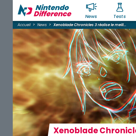
News
Tests
Accueil
News
Xenoblade Chronicles 3 réalise le meill...
Xenoblade Chronicles