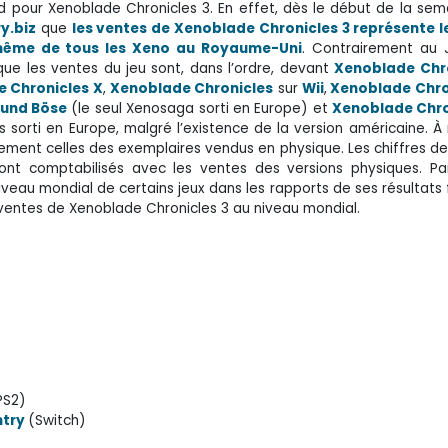
pour Xenoblade Chronicles 3. En effet, dès le début de la sem
y.biz
que
les ventes de Xenoblade Chronicles 3 représente le
 même de tous les Xeno au Royaume-Uni
. Contrairement au 
ue les ventes du jeu sont, dans l’ordre, devant
Xenoblade Chro
 Chronicles X
,
Xenoblade Chronicles
sur
Wii
,
Xenoblade Chro
 und Böse
(le seul Xenosaga sorti en Europe) et
Xenoblade Chron
s sorti en Europe, malgré l’existence de la version américaine. À
ment celles des exemplaires vendus en physique. Les chiffres de
ont comptabilisés avec les ventes des versions physiques. Par
eau mondial de certains jeux dans les rapports de ses résultats f
 ventes de Xenoblade Chronicles 3 au niveau mondial.
PS2)
ntry
(Switch)