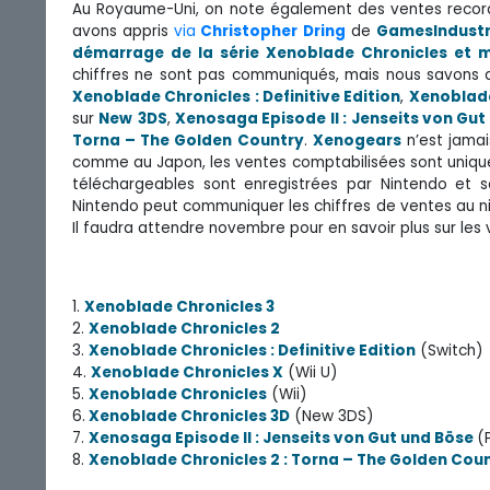
Au Royaume-Uni, on note également des ventes record 
avons appris
via
Christopher
Dring
de
GamesIndustr
démarrage de la série Xenoblade Chronicles et
chiffres ne sont pas communiqués, mais nous savons q
Xenoblade Chronicles : Definitive Edition
,
Xenoblade
sur
New
3DS
,
Xenosaga Episode II : Jenseits von Gut
Torna – The Golden Country
.
Xenogears
n’est jamai
comme au Japon, les ventes comptabilisées sont unique
téléchargeables sont enregistrées par Nintendo et s
Nintendo peut communiquer les chiffres de ventes au niv
Il faudra attendre novembre pour en savoir plus sur les
1.
Xenoblade Chronicles 3
2.
Xenoblade Chronicles 2
3.
Xenoblade Chronicles : Definitive Edition
(Switch)
4.
Xenoblade Chronicles X
(Wii U)
5.
Xenoblade Chronicles
(Wii)
6.
Xenoblade Chronicles 3D
(New 3DS)
7.
Xenosaga Episode II : Jenseits von Gut und Böse
(
8.
Xenoblade Chronicles 2 : Torna – The Golden Cou