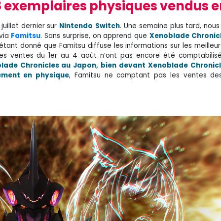
8 exemplaires physiques vendus en
uillet dernier sur
Nintendo
Switch
. Une semaine plus tard, nous
 via
Famitsu
. Sans surprise, on apprend que
Xenoblade Chronicl
étant donné que Famitsu diffuse les informations sur les meilleu
es ventes du 1er au 4 août n’ont pas encore été comptabilisé
blade Chronicles au Japon, bien devant Xenoblade Chronicl
ement en physique
, Famitsu ne comptant pas les ventes des