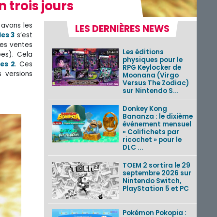
 trois jours
 avons les
LES DERNIÈRES NEWS
es 3
s’est
res ventes
Les éditions
es). Cela
physiques pour le
es 2
. Ces
RPG Keylocker de
 versions
Moonana (Virgo
Versus The Zodiac)
sur Nintendo S...
Donkey Kong
Bananza : le dixième
événement mensuel
« Colifichets par
ricochet » pour le
DLC ...
TOEM 2 sortira le 29
septembre 2026 sur
Nintendo Switch,
PlayStation 5 et PC
Pokémon Pokopia :