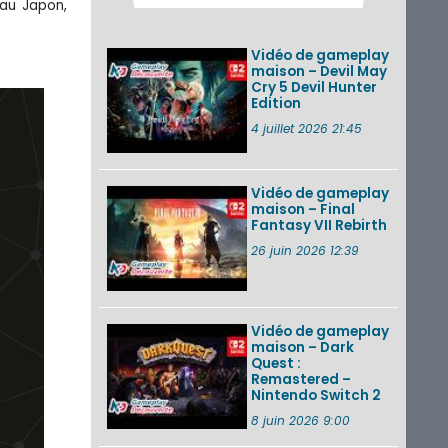
au Japon,
Pokémon GO : les
événements d’août
2026
Vidéo de gameplay
maison – Devil May
Cry 5 Devil Hunter
Edition
Un Fire Emblem :
Fortune’s Weave
4 juillet 2026 21:45
Direct d’environ 20
minutes diffusé le 4
août 2026...
Vidéo de gameplay
maison – Final
Les sorties eShop de
Fantasy VII Rebirth
la semaine 31 de
2026 (Xenoblade
26 juin 2026 12:39
Chronicles 2 –
Nintendo Switch 2
Edit...
Vidéo de gameplay
VOIR PLUS DE NEWS
maison – Dark
Quest :
Remastered –
Nintendo Switch 2
8 juin 2026 9:00