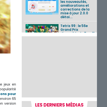
les nouveautés,
améliorations et
corrections de la
mise à jour 2.0.0
détai...
Tetris 99 : le 56e
Grand Prix
disponible du 7 au 11
août 2026 avec un
thème Splatoon
Raiders
Nintendo Music : 10
musiques de Fire
Emblem : Fortune’s
Weave et les
morceaux de Mario
Kart...
Fire Emblem :
de jeux en
Fortune’s Weave : le
popularité
récapitulatif
complet du Direct,
bons pour
des séquences de
nviron 65
game...
n version
LES DERNIERS MÉDIAS